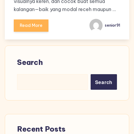
visualnya keren, dan cocok buat semua
kalangan—baik yang modal receh maupun …
Read More
senior91
Search
Search
Recent Posts