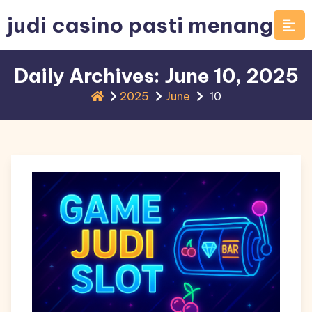
Skip
judi casino pasti menang
to
content
Daily Archives: June 10, 2025
2025
June
10