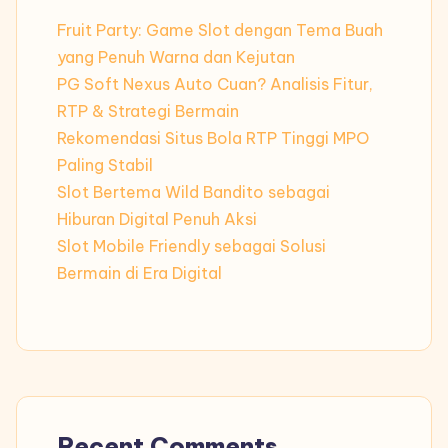
Fruit Party: Game Slot dengan Tema Buah
yang Penuh Warna dan Kejutan
PG Soft Nexus Auto Cuan? Analisis Fitur,
RTP & Strategi Bermain
Rekomendasi Situs Bola RTP Tinggi MPO
Paling Stabil
Slot Bertema Wild Bandito sebagai
Hiburan Digital Penuh Aksi
Slot Mobile Friendly sebagai Solusi
Bermain di Era Digital
Recent Comments