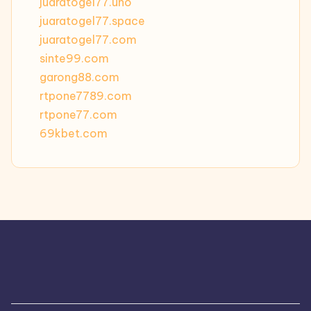
juaratogel77.uno
juaratogel77.space
juaratogel77.com
sinte99.com
garong88.com
rtpone7789.com
rtpone77.com
69kbet.com