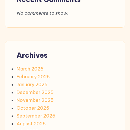
No comments to show.
Archives
March 2026
February 2026
January 2026
December 2025
November 2025
October 2025
September 2025
August 2025