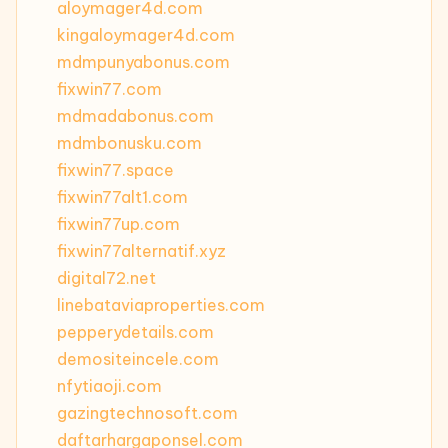
aloymager4d.com
kingaloymager4d.com
mdmpunyabonus.com
fixwin77.com
mdmadabonus.com
mdmbonusku.com
fixwin77.space
fixwin77alt1.com
fixwin77up.com
fixwin77alternatif.xyz
digital72.net
linebataviaproperties.com
pepperydetails.com
demositeincele.com
nfytiaoji.com
gazingtechnosoft.com
daftarhargaponsel.com