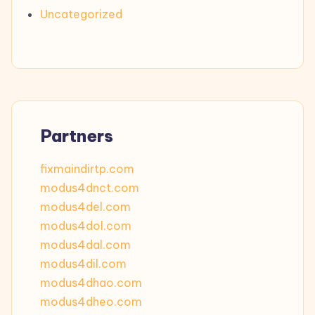
Uncategorized
Partners
fixmaindirtp.com
modus4dnct.com
modus4del.com
modus4dol.com
modus4dal.com
modus4dil.com
modus4dhao.com
modus4dheo.com